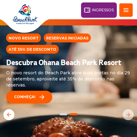
INGRESSOS
Fortaleza - CE
28°
NOVO RESORT
RESERVAS INICIADAS
ATÉ 35% DE DESCONTO
Descubra Ohana Beach Park Resort
PARQUES
Voltar
O novo resort do Beach Park abre suas portas no dia 29
RESORTS
de setembro, aproveite até 35% de desconto nas
reservas.
VILA AZUL DO MAR
CONHEÇA!
OHANA
AQUA
PRAIA
BEACH
PARK
PARK
RESORT
O DESTINO
PARQUE