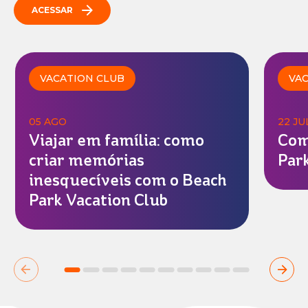
ACESSAR
VACATION CLUB
VAC
05 AGO
22 JU
Viajar em família: como
Com
criar memórias
Par
inesquecíveis com o Beach
Park Vacation Club