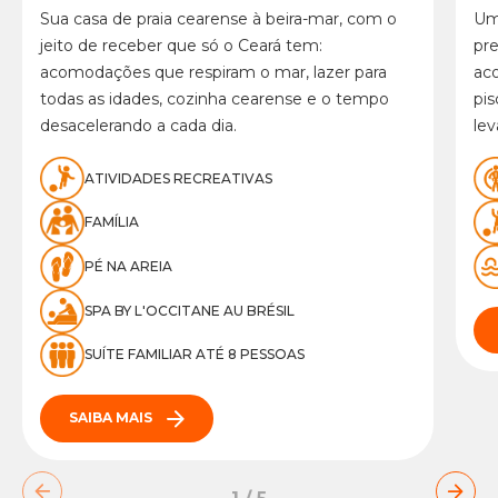
Sua casa de praia cearense à beira-mar, com o
Um
jeito de receber que só o Ceará tem:
pre
acomodações que respiram o mar, lazer para
aco
todas as idades, cozinha cearense e o tempo
pis
desacelerando a cada dia.
lev
ATIVIDADES RECREATIVAS
FAMÍLIA
PÉ NA AREIA
SPA BY L'OCCITANE AU BRÉSIL
SUÍTE FAMILIAR ATÉ 8 PESSOAS
SAIBA MAIS