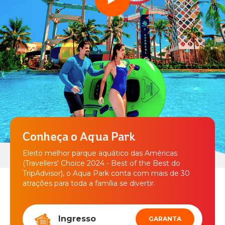
BEACH
PARK
Crianças
RESORT
Adultos
Menos de 11 anos
Cupom
PESQUISAR
Conheça o Aqua Park
Eleito melhor parque aquático das Américas
(Travellers' Choice 2024 - Best of the Best do
TripAdvisor), o Aqua Park conta com mais de 30
atrações para toda a família se divertir.
Ingresso
GARANTA