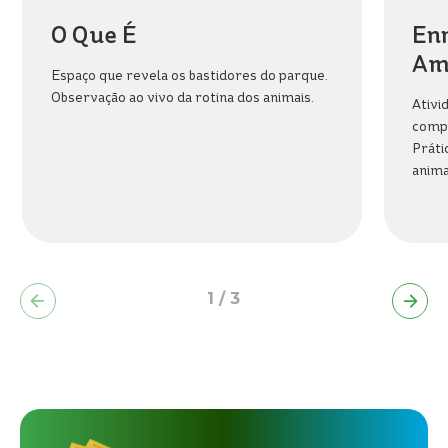
BEACH
O Que É
En
PARK
RESORT
Am
Espaço que revela os bastidores do parque.
Observação ao vivo da rotina dos animais.
Ativi
compo
Prát
anima
1
/
3