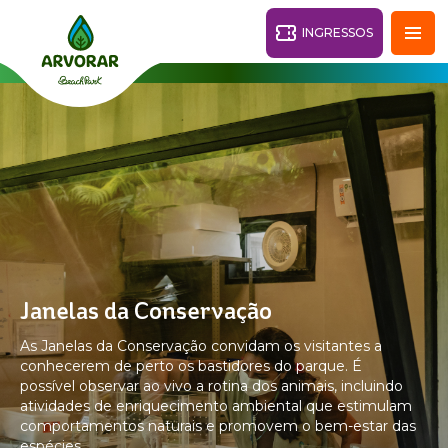
INGRESSOS
Fortaleza - CE
28°
PARQUES
Voltar
RESORTS
VILA AZUL DO MAR
Janelas da Conservação
OHANA
AQUA
As Janelas da Conservação convidam os visitantes a
PRAIA
BEACH
PARK
conhecerem de perto os bastidores do parque. É
PARK
possível observar ao vivo a rotina dos animais, incluindo
RESORT
O DESTINO
PACOTES
INGRESSOS
atividades de enriquecimento ambiental que estimulam
comportamentos naturais e promovem o bem-estar das
espécies.
PARQUE