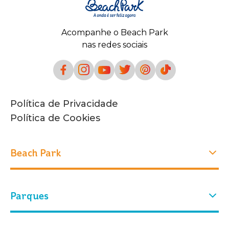
Acompanhe o Beach Park
nas redes sociais
Política de Privacidade
Política de Cookies
Beach Park
Experiências
Parques
Quem Somos
Nossa história
Atrações
Nosso parque
Parque Aquático
Parque Arvorar