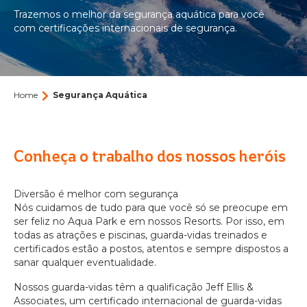
ARVORAR
Trazemos o melhor da segurança aquática para você
O BEACH PARK
ACQUA
com certificações internacionais de segurança.
BEACH
VACATION CLUB
Quem Somos
PARK
RESORT
BEACH CARD
Nossa história
BLOG
Eventos
CONTATO
Home
Segurança Aquática
OCEANI
Fale Conosco
Assessoria de Imprensa do Beach Park: Notícias e
BEACH
Releases
PARK
Parcerias
PACOTES
RESORT
Conheça o trabalho dos nossos heróis
Portal do Agente
Trabalhe conosco
INGRESSOS
Diversão é melhor com segurança
Como chegar
Nós cuidamos de tudo para que você só se preocupe em
SUITES
ser feliz no Aqua Park e em nossos Resorts. Por isso, em
Perguntas Frequentes
BEACH
Tamanho do texto
Contraste
PARK
todas as atrações e piscinas, guarda-vidas treinados e
RESORT
A
A
A
A
certificados estão a postos, atentos e sempre dispostos a
sanar qualquer eventualidade.
Nossos guarda-vidas têm a qualificação Jeff Ellis &
Associates, um certificado internacional de guarda-vidas
WELLNESS