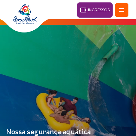
INGRESSOS
Fortaleza - CE
28°
PARQUES
Voltar
RESORTS
VILA AZUL DO MAR
OHANA
AQUA
PRAIA
BEACH
PARK
PARK
RESORT
O DESTINO
Nossa segurança aquática
PARQUE