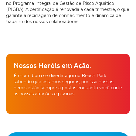
no Programa Integral de Gestão de Risco Aquático
BEACH
(PIGRA). A certificação é renovada a cada trimestre, o que
PARK
RESORT
garante a reciclagem de conhecimento e dinâmica de
trabalho dos nossos colaboradores.
Nossos Heróis em Ação.
É muito bom se divertir aqui no Beach Park
sabendo que estamos seguros, por isso nossos
heróis estão sempre a postos enquanto você curte
as nossas atrações e piscinas.