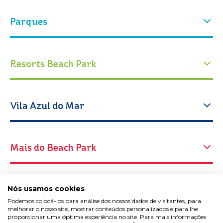
Experiências
Parques
Quem Somos
Nossa história
Atrações
Nosso parque
Parque Aquático
Parque Arvorar
Resorts Beach Park
Eventos
Ingressos
Conservação
Blog Beach Park
Calendário de funcionamento
Educação
Acqua Beach Park Resort
Vila Azul do Mar
Como chegar
Espaço Cabanas
Atrações
Oceani Beach Park Resort
Trabalhe Conosco
Atendimentos especiais
Suites Beach Park Resort
Nossas lojas
Mais do Beach Park
Fale Conosco
Segurança Aquática
Wellness Beach Park Resort
Restaurantes e gastronomia
Portal do Agente
Spa L’Occitane
Programação
Beach Card
Horários de Funcionamento
Assessoria de Imprensa do Beach Park: Notícias e
Nós usamos cookies
Pacotes & Promoções
Vacation Club
Releases
Podemos colocá-los para análise dos nossos dados de visitantes, para
melhorar o nosso site, mostrar conteúdos personalizados e para lhe
Rádio Beach Park
proporcionar uma óptima experiência no site. Para mais informações
Aqua Park
Em agosto, de quinta a terça-feira, das 11h às 17h.
Parcerias