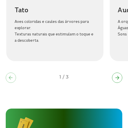
BEACH
Tato
Au
PARK
RESORT
Aves coloridas e caules das árvores para
A orq
explorar.
Águas
Texturas naturais que estimulam o toque e
Sons 
a descoberta.
1
/
3