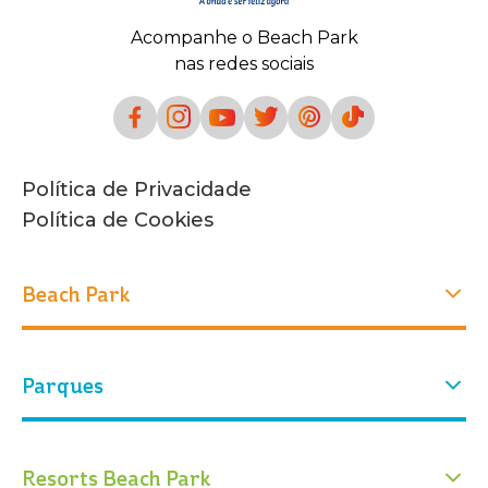
Acompanhe o Beach Park
nas redes sociais
Política de Privacidade
Política de Cookies
Beach Park
Experiências
Parques
Quem Somos
Nossa história
Atrações
Nosso parque
Parque Aquático
Parque Arvorar
Resorts Beach Park