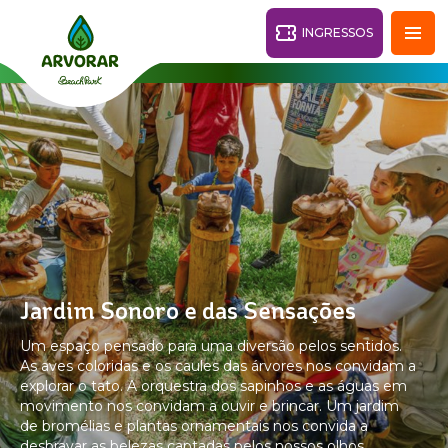
INGRESSOS
Fortaleza - CE
28°
PARQUES
Voltar
RESORTS
VILA AZUL DO MAR
Jardim Sonoro e das Sensações
OHANA
AQUA
Um espaço pensado para uma diversão pelos sentidos.
PRAIA
BEACH
PARK
As aves coloridas e os caules das árvores nos convidam a
PARK
explorar o tato. A orquestra dos sapinhos e as águas em
RESORT
O DESTINO
PACOTES
INGRESSOS
movimento nos convidam a ouvir e brincar. Um jardim
de bromélias e plantas ornamentais nos convida a
desbravar as belezas captadas pelos nossos olhos.
PARQUE