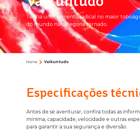
Vaikuntudo
Tenha um momento radical no maior toboág
do mundo na categoria tornado.
Home
Vaikuntudo
Especificações técni
Antes de se aventurar, confira todas as inform
mínima, capacidade, velocidade e outras espe
para garantir a sua segurança e diversão.