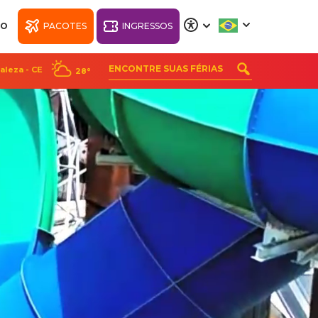
NO
PACOTES
INGRESSOS
A
A
A
A
aleza - CE
28°
RK
WELLNESS BEACH
PARK RESORT