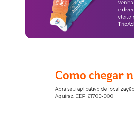
Venha 
e dive
eleito 
TripAd
Como chegar n
Abra seu aplicativo de localizaçã
Aquiraz. CEP: 61700-000