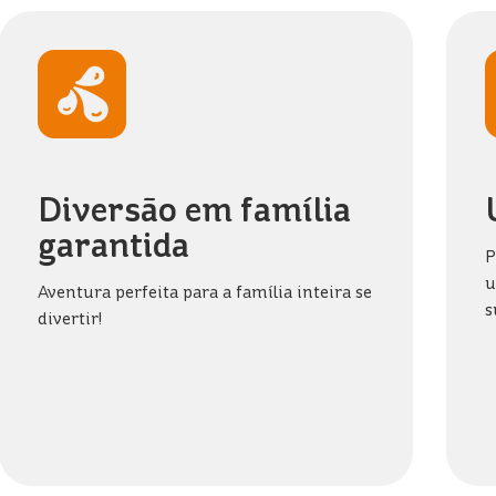
Diversão em família
garantida
P
u
Aventura perfeita para a família inteira se
s
divertir!