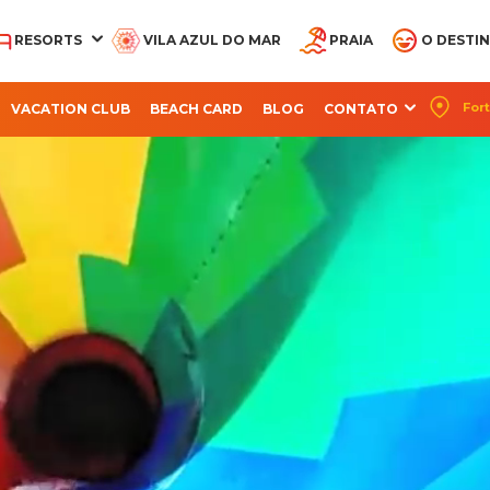
RESORTS
VILA AZUL DO MAR
PRAIA
O DESTI
Fort
VACATION CLUB
BEACH CARD
BLOG
CONTATO
CQUA BEACH PARK
AQUA PARK
OCEANI BEACH PARK
PARQUE ARVORAR
SUITES BEACH PA
RESORT
RESORT
RESORT