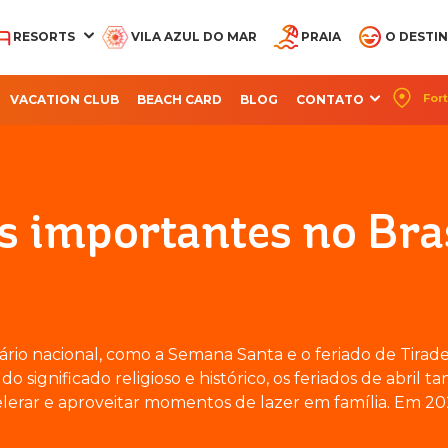
RESORTS
VILA AZUL DO MAR
PRAIA
O DESTI
Fort
VACATION CLUB
BEACH CARD
BLOG
CONTATO
CQUA BEACH PARK
AQUA PARK
OCEANI BEACH PARK
PARQUE ARVORAR
SUITES BEACH PA
RESORT
RESORT
RESORT
s importantes no Bras
rio nacional, como a Semana Santa e o feriado de Tirade
o significado religioso e histórico, os feriados de abril 
erar e aproveitar momentos de lazer em família. Em 202