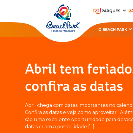
PARQUES
O BEACH PARK
OHANA BEACH PARK
A
RESORT
Abril tem feriado
confira as datas
Abril chega com datas importantes no calendá
Confira as datas e veja como aproveitar! Além d
são uma excelente oportunidade para desacel
datas criam a possibilidade […]