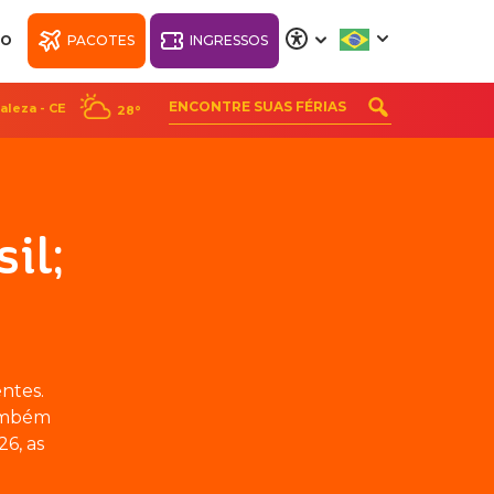
NO
PACOTES
INGRESSOS
A
A
A
A
aleza - CE
28°
RK
WELLNESS BEACH
PARK RESORT
il;
ntes.
também
6, as