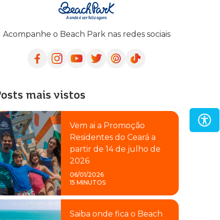
Acompanhe o Beach Park nas redes sociais
osts mais vistos
Vem ai a Promoção
Residentes do Ceará a
partir de 14 de julho de
2026
06/01/2026
15 MINUTOS
Saiba onde fica o Beach