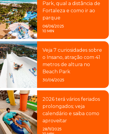
Park, qual a distância de
Fortaleza e como ir ao
parque
06/06/2025
10 MIN
Veja 7 curiosidades sobre
o Insano, atração com 41
metros de altura no
Beach Park
30/06/2025
2026 terá vários feriados
prolongados; veja
calendário e saiba como
aproveitar
28/11/2025
10 MIN