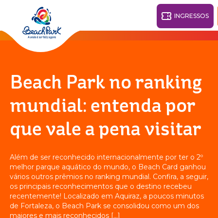
INGRESSOS
Fortaleza - CE
28°
Beach Park no ranking
PARQUES
mundial: entenda por
Voltar
que vale a pena visitar
RESORTS
VILA AZUL DO MAR
Além de ser reconhecido internacionalmente por ter o 2º
OHANA
melhor parque aquático do mundo, o Beach Card ganhou
AQUA
PRAIA
BEACH
PARK
vários outros prêmios no ranking mundial. Confira, a seguir,
PARK
os principais reconhecimentos que o destino recebeu
RESORT
O DESTINO
recentemente! Localizado em Aquiraz, a poucos minutos
de Fortaleza, o Beach Park se consolidou como um dos
maiores e mais reconhecidos […]
PARQUE