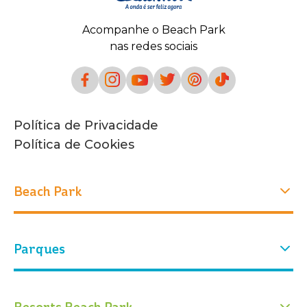
Acompanhe o Beach Park
nas redes sociais
Política de Privacidade
Política de Cookies
Beach Park
Experiências
Parques
Quem Somos
Nossa história
Atrações
Nosso parque
Parque Aquático
Parque Arvorar
Resorts Beach Park