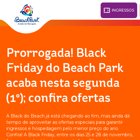
INGRESSOS
Fortaleza - CE
28°
Prorrogada! Black
PARQUES
Friday do Beach Park
Voltar
acaba nesta segunda
RESORTS
(1º); confira ofertas
VILA AZUL DO MAR
OHANA
AQUA
PRAIA
BEACH
PARK
A Black do Beach já está chegando ao fim, mas ainda dá
PARK
RESORT
tempo de aproveitar as ofertas especiais para garantir
O DESTINO
ingressos e hospedagem pelo menor preço do ano.
Confira! A Black Friday, entre os dias 25 e 28 de novembro,
PARQUE