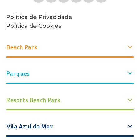
Política de Privacidade
Política de Cookies
Beach Park
Experiências
Parques
Quem Somos
Nossa história
Atrações
Nosso parque
Parque Aquático
Parque Arvorar
Resorts Beach Park
Eventos
Ingressos
Conservação
Blog Beach Park
Calendário de funcionamento
Educação
Acqua Beach Park Resort
Vila Azul do Mar
Como chegar
Espaço Cabanas
Atrações
Oceani Beach Park Resort