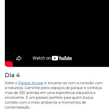
Dia 4
Visite o
Parque Arvorar
e encante-se com a conexão com
a natureza. Caminhe pelos espaços do parque e conheça
mais de 250 animais em uma experiência educativa e
envolvente. É um passeio perfeito para quem busca
contato com o meio ambiente e momentos de
contemplação.