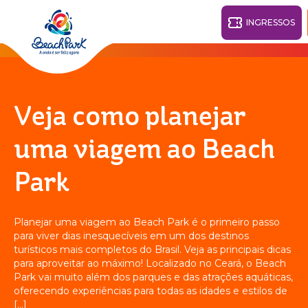
INGRESSOS
Fortaleza - CE
28°
Veja como planejar
PARQUES
uma viagem ao Beach
Voltar
Park
RESORTS
VILA AZUL DO MAR
Planejar uma viagem ao Beach Park é o primeiro passo
OHANA
para viver dias inesquecíveis em um dos destinos
AQUA
PRAIA
BEACH
PARK
turísticos mais completos do Brasil. Veja as principais dicas
PARK
para aproveitar ao máximo! Localizado no Ceará, o Beach
RESORT
O DESTINO
Park vai muito além dos parques e das atrações aquáticas,
oferecendo experiências para todas as idades e estilos de
[…]
PARQUE