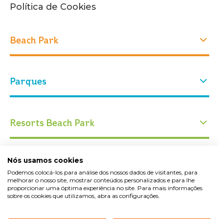
Política de Cookies
Beach Park
Experiências
Parques
Quem Somos
Nossa história
Atrações
Nosso parque
Parque Aquático
Parque Arvorar
Resorts Beach Park
Eventos
Ingressos
Conservação
Blog Beach Park
Calendário de funcionamento
Educação
Acqua Beach Park Resort
Nós usamos cookies
Vila Azul do Mar
Como chegar
Espaço Cabanas
Atrações
Oceani Beach Park Resort
Podemos colocá-los para análise dos nossos dados de visitantes, para
melhorar o nosso site, mostrar conteúdos personalizados e para lhe
Trabalhe Conosco
Atendimentos especiais
proporcionar uma óptima experiência no site. Para mais informações
Suites Beach Park Resort
Nossas lojas
sobre os cookies que utilizamos, abra as configurações.
Mais do Beach Park
Fale Conosco
Segurança Aquática
Wellness Beach Park Resort
Restaurantes e gastronomia