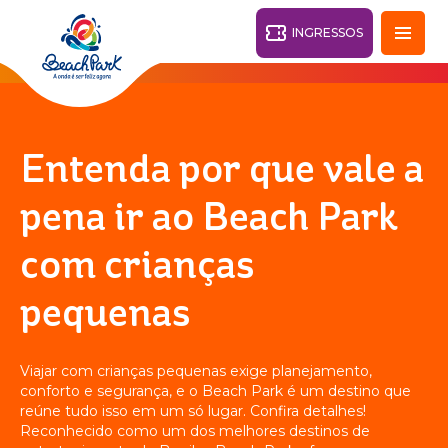
INGRESSOS
Fortaleza - CE
28°
Entenda por que vale a
PARQUES
pena ir ao Beach Park
Voltar
com crianças
RESORTS
pequenas
VILA AZUL DO MAR
OHANA
AQUA
PRAIA
BEACH
PARK
Viajar com crianças pequenas exige planejamento,
PARK
RESORT
conforto e segurança, e o Beach Park é um destino que
O DESTINO
reúne tudo isso em um só lugar. Confira detalhes!
Reconhecido como um dos melhores destinos de
PARQUE