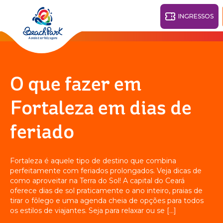
INGRESSOS
Fortaleza - CE
28°
O que fazer em
PARQUES
Fortaleza em dias de
Voltar
feriado
RESORTS
VILA AZUL DO MAR
Fortaleza é aquele tipo de destino que combina
OHANA
perfeitamente com feriados prolongados. Veja dicas de
AQUA
PRAIA
BEACH
PARK
como aproveitar na Terra do Sol! A capital do Ceará
PARK
oferece dias de sol praticamente o ano inteiro, praias de
RESORT
O DESTINO
tirar o fôlego e uma agenda cheia de opções para todos
os estilos de viajantes. Seja para relaxar ou se […]
PARQUE