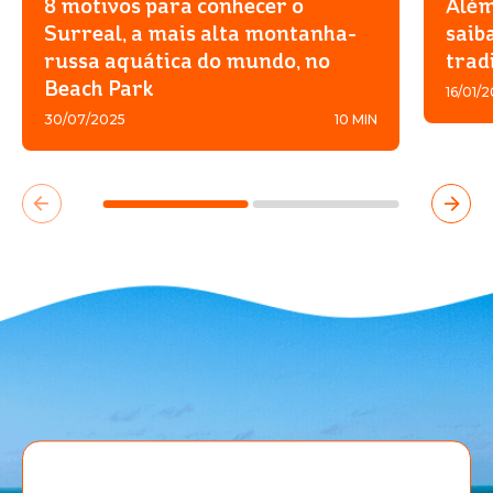
8 motivos para conhecer o
Além
Surreal, a mais alta montanha-
saib
russa aquática do mundo, no
trad
Beach Park
16/01/
30/07/2025
10 MIN