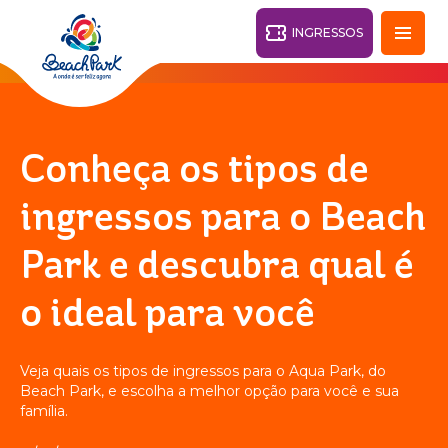
INGRESSOS
Fortaleza - CE
28°
Conheça os tipos de
PARQUES
ingressos para o Beach
Voltar
Park e descubra qual é
RESORTS
o ideal para você
VILA AZUL DO MAR
OHANA
AQUA
PRAIA
BEACH
PARK
Veja quais os tipos de ingressos para o Aqua Park, do
PARK
RESORT
Beach Park, e escolha a melhor opção para você e sua
O DESTINO
família.
PARQUE