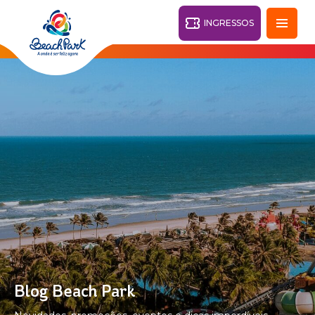
INGRESSOS
Fortaleza - CE
28°
PARQUES
Voltar
RESORTS
VILA AZUL DO MAR
OHANA
AQUA
PRAIA
BEACH
PARK
PARK
RESORT
O DESTINO
Blog Beach Park
PARQUE