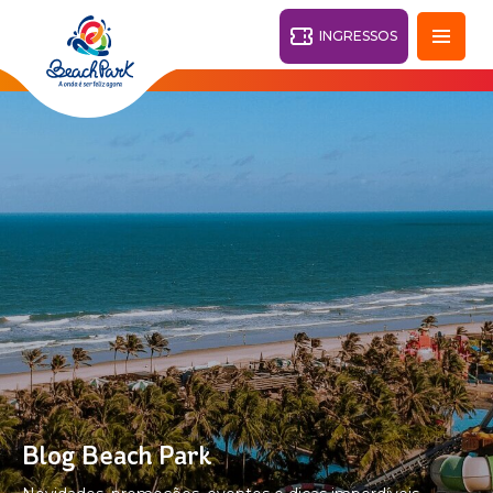
INGRESSOS
Fortaleza - CE
28°
PARQUES
Voltar
RESORTS
VILA AZUL DO MAR
OHANA
AQUA
PRAIA
BEACH
PARK
PARK
RESORT
O DESTINO
Blog Beach Park
PARQUE