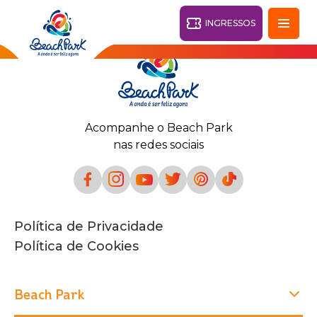
INGRESSOS
Fortaleza - CE
28°
Acompanhe o Beach Park
PARQUES
nas redes sociais
Voltar
RESORTS
VILA AZUL DO MAR
Política de Privacidade
OHANA
AQUA
Política de Cookies
PRAIA
BEACH
PARK
PARK
RESORT
O DESTINO
Beach Park
PARQUE