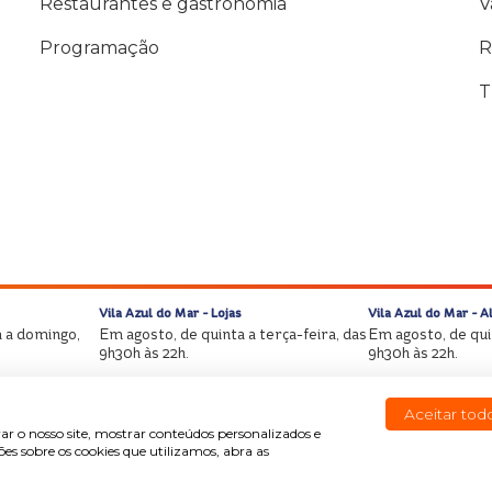
Restaurantes e gastronomia
V
Programação
R
T
Vila Azul do Mar - Lojas
Vila Azul do Mar - 
 a domingo,
Em agosto, de quinta a terça-feira, das
Em agosto, de quin
9h30h às 22h.
9h30h às 22h.
Aceitar tod
ar o nosso site, mostrar conteúdos personalizados e
s sobre os cookies que utilizamos, abra as
Copyright © Beach Park All rights reserved