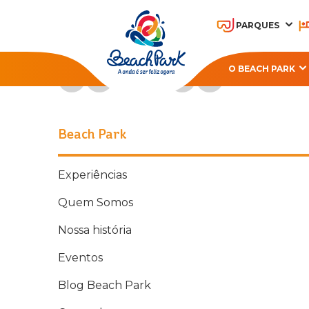
PARQUES
Acompanhe o Beach Park nas redes sociais
O BEACH PARK
OHANA BEACH PARK
A
RESORT
Beach Park
Experiências
Quem Somos
Nossa história
Eventos
Blog Beach Park