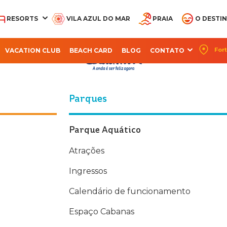
RESORTS
VILA AZUL DO MAR
PRAIA
O DESTI
Política de 
Fort
VACATION CLUB
BEACH CARD
BLOG
CONTATO
CQUA BEACH PARK
AQUA PARK
OCEANI BEACH PARK
PARQUE ARVORAR
SUITES BEACH PA
RESORT
RESORT
RESORT
Parques
Parque Aquático
Atrações
Ingressos
Calendário de funcionamento
Espaço Cabanas