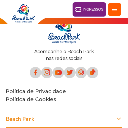
INGRESSOS
Fortaleza - CE
28°
Acompanhe o Beach Park
PARQUES
nas redes sociais
Voltar
RESORTS
VILA AZUL DO MAR
Política de Privacidade
OHANA
AQUA
Política de Cookies
PRAIA
BEACH
PARK
PARK
RESORT
O DESTINO
Beach Park
PARQUE