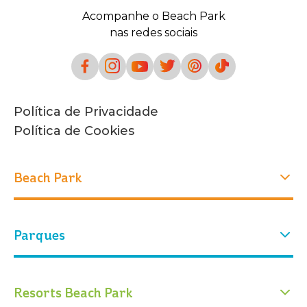
BEACH
Acompanhe o Beach Park
PARK
nas redes sociais
RESORT
Política de Privacidade
Política de Cookies
Beach Park
Experiências
Parques
Quem Somos
Nossa história
Atrações
Nosso parque
Parque Aquático
Parque Arvorar
Resorts Beach Park
Eventos
Ingressos
Conservação