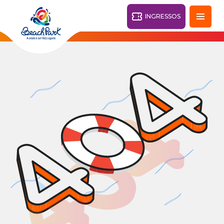
INGRESSOS
Fortaleza - CE
28°
PARQUES
Voltar
RESORTS
VILA AZUL DO MAR
OHANA
AQUA
PRAIA
BEACH
PARK
PARK
RESORT
O DESTINO
PARQUE