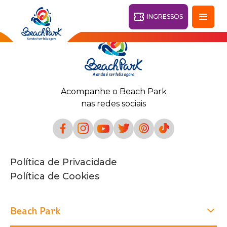
INGRESSOS
Fortaleza - CE
28°
Acompanhe o Beach Park
PARQUES
nas redes sociais
Voltar
RESORTS
VILA AZUL DO MAR
Política de Privacidade
OHANA
AQUA
Política de Cookies
PRAIA
BEACH
PARK
PARK
RESORT
O DESTINO
Beach Park
PARQUE