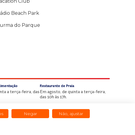
acation Club
ádio Beach Park
urma do Parque
Alimentação
Restaurante de Praia
ta a terça-feira, das
Em agosto, de quinta a terça-feira,
das 10h às 17h.
os
Negar
Não, ajustar