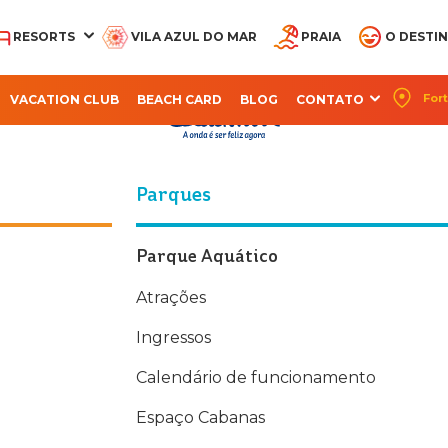
RESORTS
VILA AZUL DO MAR
PRAIA
O DESTI
Política de 
Fort
VACATION CLUB
BEACH CARD
BLOG
CONTATO
CQUA BEACH PARK
AQUA PARK
OCEANI BEACH PARK
PARQUE ARVORAR
SUITES BEACH PA
RESORT
RESORT
RESORT
Parques
Parque Aquático
Atrações
Ingressos
Calendário de funcionamento
Espaço Cabanas