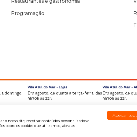
Restaurantes e gastronomia
V
Programação
R
T
Vila Azul do Mar - Lojas
Vila Azul do Mar - 
 a domingo,
Em agosto, de quinta a terça-feira, das
Em agosto, de quin
9h30h às 22h.
9h30h às 22h.
Aceitar tod
ar o nosso site, mostrar conteúdos personalizados e
s sobre os cookies que utilizamos, abra as
Copyright © Beach Park All rights reserved