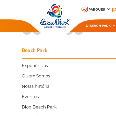
PARQUES
Acompanhe o Beach Park nas redes sociais
O BEACH PARK
OHANA BEACH PARK
A
RESORT
Beach Park
Experiências
Quem Somos
Nossa história
Eventos
Blog Beach Park