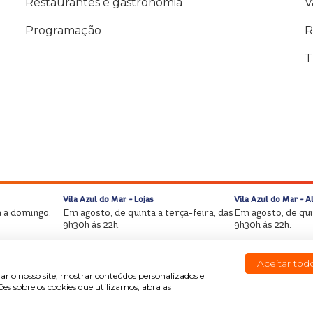
Restaurantes e gastronomia
V
Programação
R
T
Vila Azul do Mar - Lojas
Vila Azul do Mar - 
 a domingo,
Em agosto, de quinta a terça-feira, das
Em agosto, de quin
9h30h às 22h.
9h30h às 22h.
Aceitar tod
ar o nosso site, mostrar conteúdos personalizados e
s sobre os cookies que utilizamos, abra as
Copyright © Beach Park All rights reserved