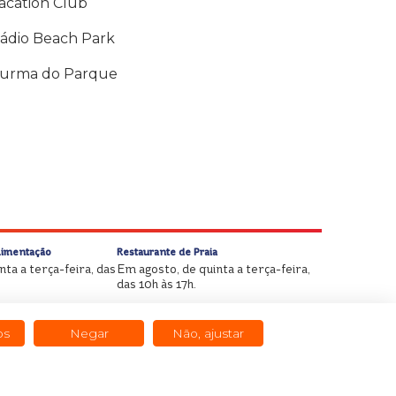
acation Club
ádio Beach Park
urma do Parque
Alimentação
Restaurante de Praia
ta a terça-feira, das
Em agosto, de quinta a terça-feira,
das 10h às 17h.
os
Negar
Não, ajustar