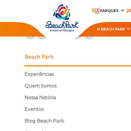
PARQUES
Acompanhe o Beach Park nas redes sociais
O BEACH PARK
OHANA BEACH PARK
A
RESORT
Beach Park
Experiências
Quem Somos
Nossa história
Eventos
Blog Beach Park