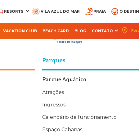
RESORTS
VILA AZUL DO MAR
PRAIA
O DESTI
Política de 
Fort
VACATION CLUB
BEACH CARD
BLOG
CONTATO
CQUA BEACH PARK
AQUA PARK
OCEANI BEACH PARK
PARQUE ARVORAR
SUITES BEACH PA
RESORT
RESORT
RESORT
Parques
Parque Aquático
Atrações
Ingressos
Calendário de funcionamento
Espaço Cabanas