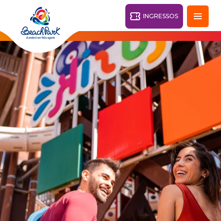
INGRESSOS
Fortaleza - CE
28°
PARQUES
Voltar
RESORTS
VILA AZUL DO MAR
OHANA
AQUA
PRAIA
BEACH
PARK
PARK
RESORT
O DESTINO
PARQUE