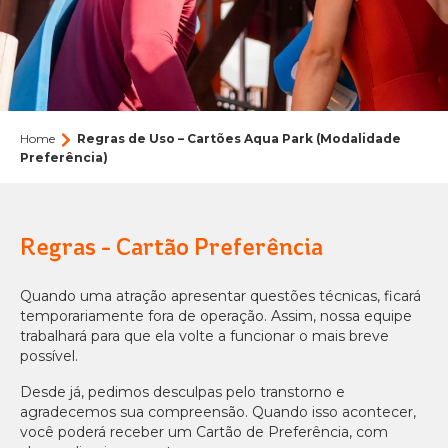
ARVORAR
O BEACH PARK
ACQUA
BEACH
VACATION CLUB
Quem Somos
PARK
RESORT
BEACH CARD
Nossa história
BLOG
Eventos
CONTATO
Home
Regras de Uso – Cartões Aqua Park (Modalidade
Preferência)
OCEANI
Fale Conosco
Assessoria de Imprensa do Beach Park: Notícias e
BEACH
Releases
PARK
Parcerias
PACOTES
RESORT
Portal do Agente
Regras - Cartão Preferência
Trabalhe conosco
INGRESSOS
Como chegar
Quando uma atração apresentar questões técnicas, ficará
SUITES
temporariamente fora de operação. Assim, nossa equipe
Perguntas Frequentes
BEACH
trabalhará para que ela volte a funcionar o mais breve
Tamanho do texto
Contraste
PARK
possível.
RESORT
A
A
A
A
Desde já, pedimos desculpas pelo transtorno e
agradecemos sua compreensão. Quando isso acontecer,
você poderá receber um Cartão de Preferência, com
WELLNESS