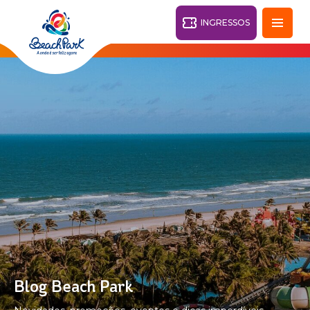
INGRESSOS
Fortaleza - CE
28°
PARQUES
Voltar
RESORTS
VILA AZUL DO MAR
OHANA
AQUA
PRAIA
BEACH
PARK
PARK
RESORT
O DESTINO
Blog Beach Park
PARQUE