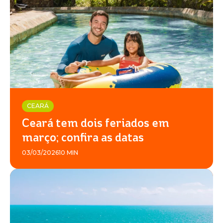
BEACH
PARK
RESORT
CEARÁ
Ceará tem dois feriados em
março; confira as datas
03/03/2026
10 MIN