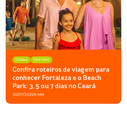
CEARÁ
DESTINO
Confira roteiros de viagem para
conhecer Fortaleza e o Beach
Park: 3, 5 ou 7 dias no Ceará
30/07/2025
15 MIN