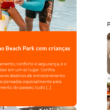
P
 ao Beach Park com crianças
amento, conforto e segurança, e o
sso em um só lugar. Confira
ores destinos de entretenimento
ias pensadas especialmente para
mento do passeio, tudo […]