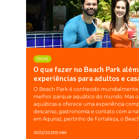
DICAS
O que fazer no Beach Park além
experiências para adultos e cas
O Beach Park é conhecido mundialmente p
melhor parque aquático do mundo. Mas o d
aquáticas e oferece uma experiência comp
descanso, gastronomia e contato com a nat
em Aquiraz, pertinho de Fortaleza, o Beach
30/12/2025
15 MIN