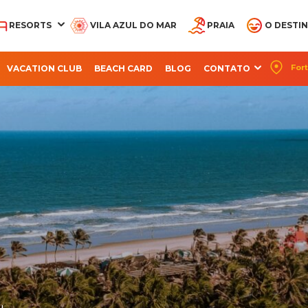
RESORTS
VILA AZUL DO MAR
PRAIA
O DESTI
Fort
VACATION CLUB
BEACH CARD
BLOG
CONTATO
CQUA BEACH PARK
AQUA PARK
OCEANI BEACH PARK
PARQUE ARVORAR
SUITES BEACH PA
RESORT
RESORT
RESORT