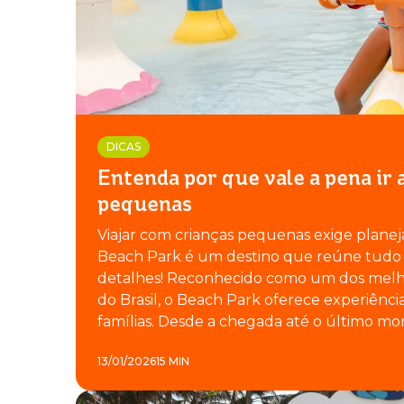
DICAS
Entenda por que vale a pena ir
pequenas
Viajar com crianças pequenas exige planej
Beach Park é um destino que reúne tudo i
detalhes! Reconhecido como um dos melh
do Brasil, o Beach Park oferece experiênc
famílias. Desde a chegada até o último mo
13/01/2026
15 MIN