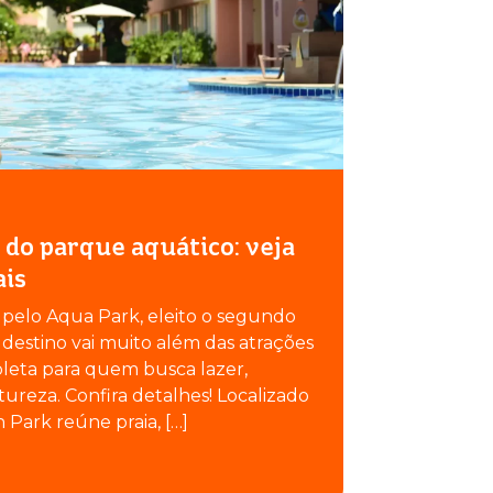
 do parque aquático: veja
ais
elo Aqua Park, eleito o segundo
estino vai muito além das atrações
leta para quem busca lazer,
ureza. Confira detalhes! Localizado
 Park reúne praia, […]