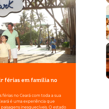
ir férias em família no
as férias no Ceará com toda a sua
o Ceará é uma experiência que
paisagens inesquecíveis. O estado