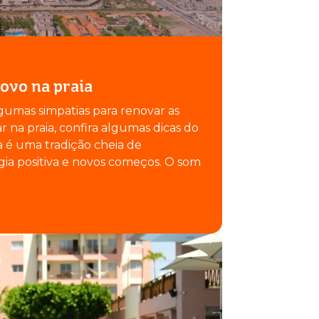
ovo na praia
gumas simpatias para renovar as
ar na praia, confira algumas dicas do
a é uma tradição cheia de
gia positiva e novos começos. O som