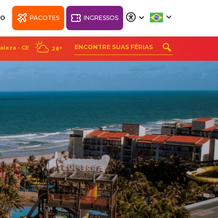
NO
PACOTES
INGRESSOS
A
A
A
A
aleza - CE
28°
RK
WELLNESS BEACH
PARK RESORT