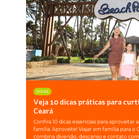
DICAS
Veja 10 dicas práticas para curt
Ceará
Confira 10 dicas essenciais para aproveitar 
família. Aproveite! Viajar em família para 
combina diversão, descanso e contato com 