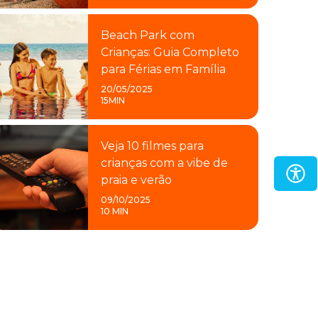
Beach Park com
Crianças: Guia Completo
para Férias em Família
20/05/2025
15MIN
Veja 10 filmes para
crianças com a vibe de
praia e verão
09/10/2025
10 MIN