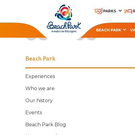
PARKS
Follow Beach Park on social media
BEACH PARK
V
OHANA BEACH PARK
A
RESORT
Beach Park
Experiences
Who we are
Our history
Events
Beach Park Blog