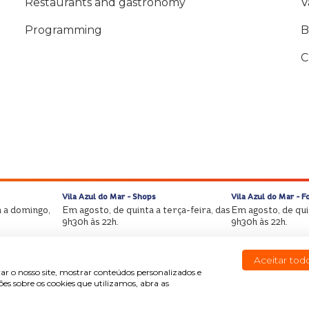
Restaurants and gastronomy
V
Programming
B
C
Vila Azul do Mar - Shops
Vila Azul do Mar - F
 a domingo,
Em agosto, de quinta a terça-feira, das
Em agosto, de quin
9h30h às 22h.
9h30h às 22h.
Aceitar tod
ar o nosso site, mostrar conteúdos personalizados e
s sobre os cookies que utilizamos, abra as
Copyright © Beach Park All rights reserved