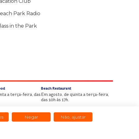
acation Club
each Park Radio
lass in the Park
ood
Beach Restaurant
ta a terça-feira, das
Em agosto, de quinta a terça-feira,
das 10h às 17h.
os
Negar
Não, ajustar