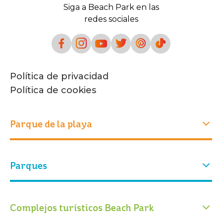
Siga a Beach Park en las
redes sociales
Política de privacidad
Política de cookies
Parque de la playa
Experiencias
Parques
Quiénes somos
Nuestra historia
Atracciones
Nuestro parque
Parque acuático
Parque Arvorar
Complejos turísticos Beach Park
Eventos
Entradas
Conservación