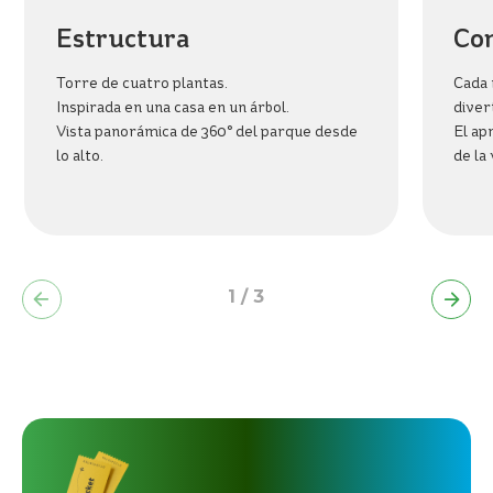
BIENESTAR
Estructura
Con
BEACH
PARK
RESORT
Torre de cuatro plantas.
Cada 
Inspirada en una casa en un árbol.
diver
Vista panorámica de 360° del parque desde
El ap
lo alto.
de la 
1
/
3