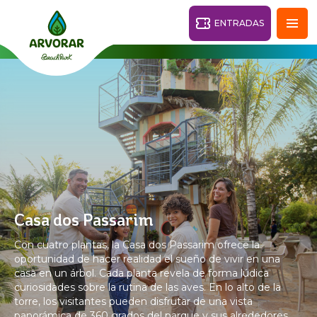
ENTRADAS
Fortaleza - CE
28°
PARQUES
Volver
CENTROS TURÍSTICOS
VILA AZUL DO MAR
Casa dos Passarim
OHANA
PARQUE
Con cuatro plantas, la Casa dos Passarim ofrece la
PLAYA
BEACH
ACUÁTICO
oportunidad de hacer realidad el sueño de vivir en una
PARK
casa en un árbol. Cada planta revela de forma lúdica
RESORT
DESTINO
curiosidades sobre la rutina de las aves. En lo alto de la
torre, los visitantes pueden disfrutar de una vista
panorámica de 360 grados del parque y sus alrededores.
PARQUE