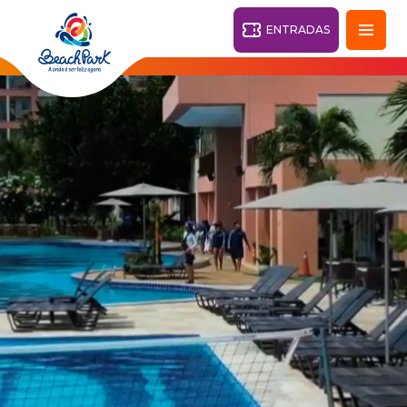
ENTRADAS
Fortaleza - CE
28°
PARQUES
Volver
CENTROS TURÍSTICOS
VILA AZUL DO MAR
OHANA
PARQUE
PLAYA
BEACH
ACUÁTICO
PARK
RESORT
DESTINO
PARQUE