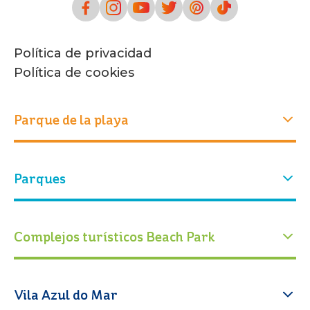
Política de privacidad
Política de cookies
Parque de la playa
Experiencias
Parques
Quiénes somos
Nuestra historia
Atracciones
Nuestro parque
Parque acuático
Parque Arvorar
Complejos turísticos Beach Park
Eventos
Entradas
Conservación
Blog Beach Park
Calendario operativo
Educación
Acqua Beach Park Resort
Vila Azul do Mar
Cómo llegar
Espacio Cabanas
Atracciones
Oceani Beach Park Resort