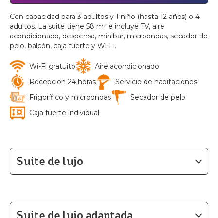
Con capacidad para 3 adultos y 1 niño (hasta 12 años) o 4
adultos. La suite tiene 58 m² e incluye TV, aire
acondicionado, despensa, minibar, microondas, secador de
pelo, balcón, caja fuerte y Wi-Fi.
Wi-Fi gratuito
Aire acondicionado
Recepción 24 horas
Servicio de habitaciones
Frigorífico y microondas
Secador de pelo
Caja fuerte individual
Suite de lujo
Acomoda hasta 4 adultos y 2 niños (hasta 12 años) o 5
adultos y 1 niño (hasta 12 años). La suite tiene 72 m², con 2
dormitorios, 1 en suite, TV, aire acondicionado, cama doble,
Suite de lujo adaptada
despensa, nevera, microondas, secador de pelo, balcón,