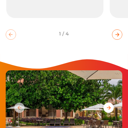
1
/
4