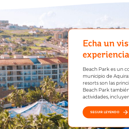
Echa un vis
experienci
Beach Park es un co
municipio de Aquiraz
resorts son las princ
Beach Park también 
actividades, incluyen
SEGUIR LEYENDO