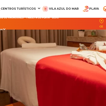
CENTROS TURÍSTICOS
VILA AZUL DO MAR
PLAYA
LUB DE VACACIONES
TARJETA DE PLAYA
BLOG
CE
ON
CQUA BEACH PARK
PARQUE ACUÁTICO
OCEANI BEACH PARK
PARQUE ARVORAR
SUITES DEL BEA
RESORT
RESORT
PARK RESORT