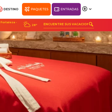
DESTINO
PAQUETES
ENTRADAS
A
A
A
A
Fortaleza -
28°
CH
BIENESTAR BEACH
PARK RESORT