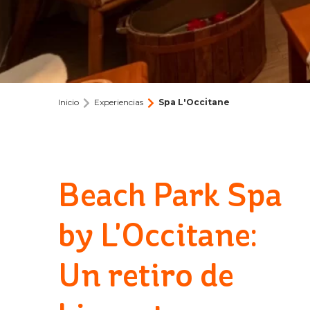
Inicio
Experiencias
Spa L'Occitane
Beach Park Spa
by L'Occitane:
Un retiro de