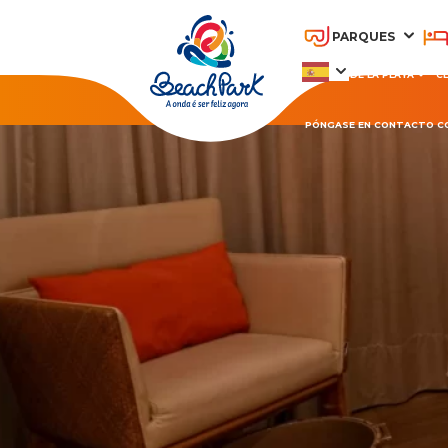
PARQUES
PARQUE DE LA PLAYA
C
PÓNGASE EN CONTACTO C
OHANA BEACH PARK
A
RESORT