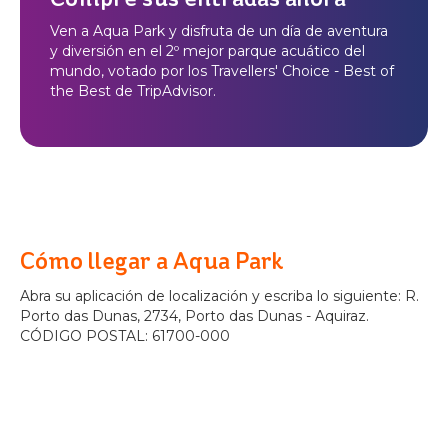
Ven a Aqua Park y disfruta de un día de aventura
y diversión en el 2º mejor parque acuático del
mundo, votado por los Travellers' Choice - Best of
the Best de TripAdvisor.
Cómo llegar a Aqua Park
Abra su aplicación de localización y escriba lo siguiente: R.
Porto das Dunas, 2734, Porto das Dunas - Aquiraz.
CÓDIGO POSTAL: 61700-000