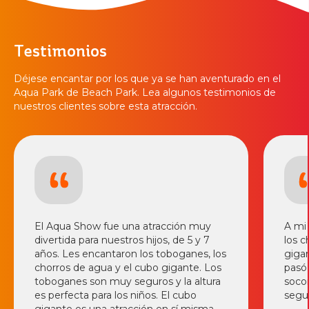
Testimonios
Déjese encantar por los que ya se han aventurado en el
Aqua Park de Beach Park. Lea algunos testimonios de
nuestros clientes sobre esta atracción.
El Aqua Show fue una atracción muy
A mi 
divertida para nuestros hijos, de 5 y 7
los c
años. Les encantaron los toboganes, los
gigan
chorros de agua y el cubo gigante. Los
pasó
toboganes son muy seguros y la altura
soco
es perfecta para los niños. El cubo
segur
gigante es una atracción en sí misma,