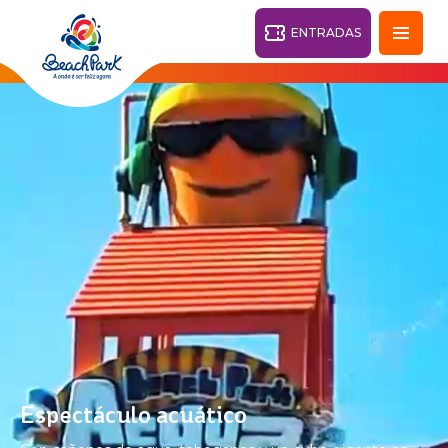
ENTRADAS
Fortaleza - CE
28°
PARQUES
Volver
CENTROS TURÍSTICOS
VILA AZUL DO MAR
OHANA
PARQUE
PLAYA
BEACH
ACUÁTICO
PARK
RESORT
DESTINO
Espectáculo acuático
PARQUE