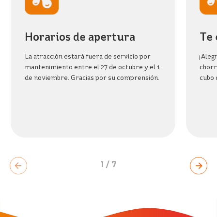
BIENESTAR
BEACH
PARK
RESORT
Horarios de apertura
Te 
La atracción estará fuera de servicio por
¡Aleg
mantenimiento entre el 27 de octubre y el 1
chorr
de noviembre. Gracias por su comprensión.
cubo 
1
/
7