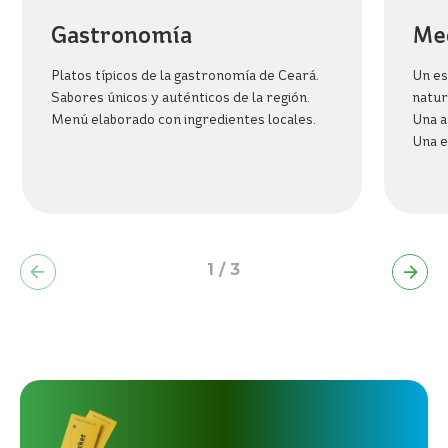
BIENESTAR
Gastronomía
Me
BEACH
PARK
RESORT
Platos típicos de la gastronomía de Ceará.
Un es
Sabores únicos y auténticos de la región.
natur
Menú elaborado con ingredientes locales.
Una a
Una e
1
/
3