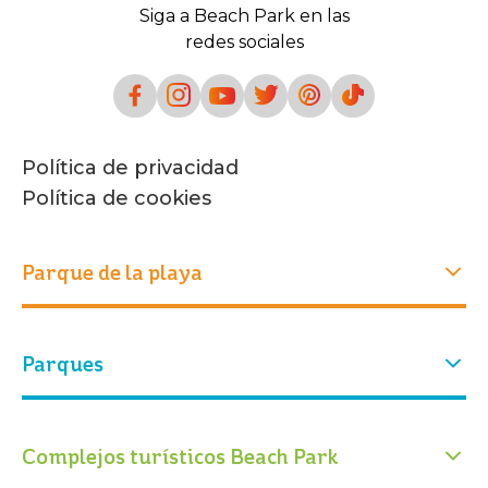
Siga a Beach Park en las
redes sociales
Política de privacidad
Política de cookies
Parque de la playa
Experiencias
Parques
Quiénes somos
Nuestra historia
Atracciones
Nuestro parque
Parque acuático
Parque Arvorar
Complejos turísticos Beach Park
Eventos
Entradas
Conservación