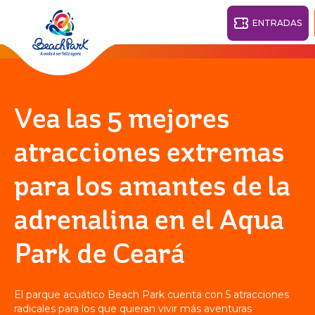
ENTRADAS
Fortaleza - CE
28°
Vea las 5 mejores
PARQUES
atracciones extremas
Volver
para los amantes de la
CENTROS TURÍSTICOS
adrenalina en el Aqua
VILA AZUL DO MAR
OHANA
PARQUE
Park de Ceará
PLAYA
BEACH
ACUÁTICO
PARK
RESORT
DESTINO
El parque acuático Beach Park cuenta con 5 atracciones
radicales para los que quieran vivir más aventuras
PARQUE