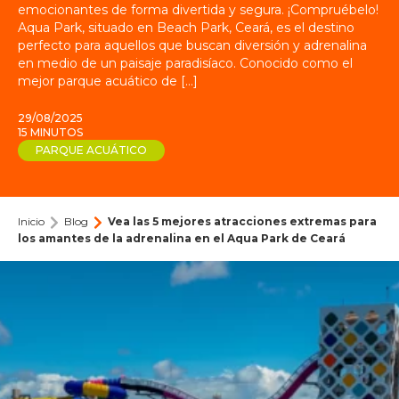
emocionantes de forma divertida y segura. ¡Compruébelo!
ARVORAR
PARQUE DE LA PLAYA
Aqua Park, situado en Beach Park, Ceará, es el destino
ACQUA
BEACH
perfecto para aquellos que buscan diversión y adrenalina
CLUB DE VACACIONES
Quiénes somos
PARK
en medio de un paisaje paradisíaco. Conocido como el
RESORT
TARJETA DE PLAYA
mejor parque acuático de [...]
Nuestra historia
BLOG
29/08/2025
Eventos
PÓNGASE EN CONTACTO CON
15 MINUTOS
PARQUE ACUÁTICO
OCEANI
Póngase en contacto con nosotros
Oficina de prensa de Beach Park: Noticias y comunicados
BEACH
PARK
Asociaciones
Portal de agentes
PAQUETES
RESORT
Trabaja con nosotros
Inicio
Blog
Vea las 5 mejores atracciones extremas para
los amantes de la adrenalina en el Aqua Park de Ceará
ENTRADAS
Cómo llegar
SUITES
Preguntas frecuentes
DEL
Tamaño del texto
Contraste
BEACH
PARK
A
A
A
A
RESORT