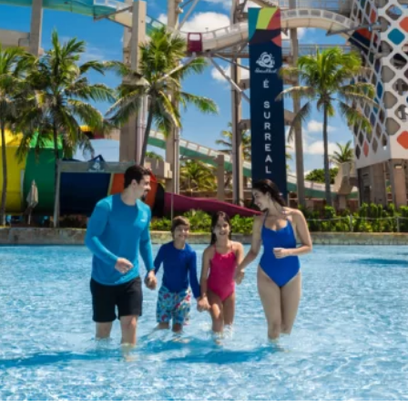
BIENESTAR
BEACH
PARK
RESORT