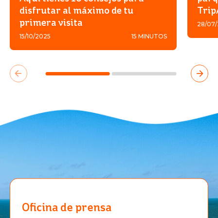
disfrutar al máximo de tu
Trip
primera visita
28/07
15/10/2025
15 MINUTOS
Oficina de prensa