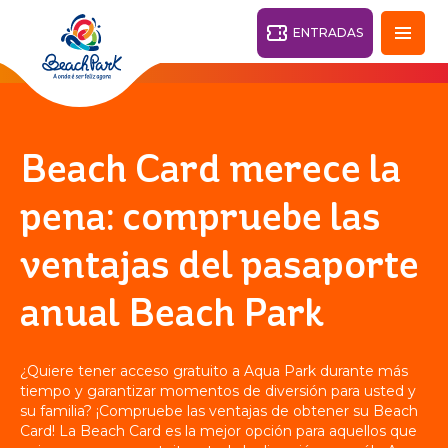
ENTRADAS
Fortaleza - CE
28°
Beach Card merece la
PARQUES
pena: compruebe las
Volver
ventajas del pasaporte
CENTROS TURÍSTICOS
anual Beach Park
VILA AZUL DO MAR
OHANA
PARQUE
PLAYA
BEACH
ACUÁTICO
¿Quiere tener acceso gratuito a Aqua Park durante más
PARK
RESORT
tiempo y garantizar momentos de diversión para usted y
DESTINO
su familia? ¡Compruebe las ventajas de obtener su Beach
Card! La Beach Card es la mejor opción para aquellos que
PARQUE