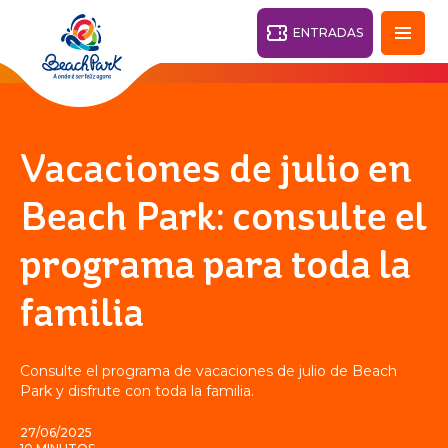
ENTRADAS
Fortaleza - CE
28°
Vacaciones de julio en
PARQUES
Beach Park: consulte el
Volver
programa para toda la
CENTROS TURÍSTICOS
familia
VILA AZUL DO MAR
OHANA
PARQUE
PLAYA
BEACH
ACUÁTICO
Consulte el programa de vacaciones de julio de Beach
PARK
RESORT
Park y disfrute con toda la familia.
DESTINO
27/06/2025
PARQUE