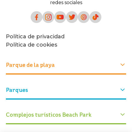
redes sociales
Política de privacidad
Política de cookies
Parque de la playa
Experiencias
Parques
Quiénes somos
Nuestra historia
Atracciones
Nuestro parque
Parque acuático
Parque Arvorar
Complejos turísticos Beach Park
Eventos
Entradas
Conservación
Blog Beach Park
Calendario operativo
Educación