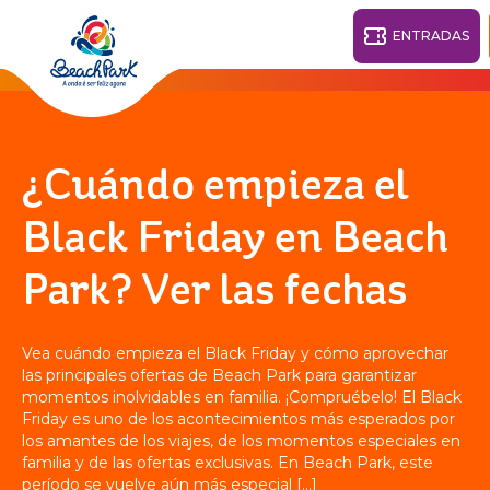
ENTRADAS
Fortaleza - CE
28°
¿Cuándo empieza el
PARQUES
Black Friday en Beach
Volver
Park? Ver las fechas
CENTROS TURÍSTICOS
VILA AZUL DO MAR
Vea cuándo empieza el Black Friday y cómo aprovechar
OHANA
las principales ofertas de Beach Park para garantizar
PARQUE
PLAYA
BEACH
ACUÁTICO
momentos inolvidables en familia. ¡Compruébelo! El Black
PARK
Friday es uno de los acontecimientos más esperados por
RESORT
DESTINO
los amantes de los viajes, de los momentos especiales en
familia y de las ofertas exclusivas. En Beach Park, este
período se vuelve aún más especial [...]
PARQUE