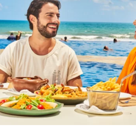
BIENESTAR
BEACH
PARK
RESORT