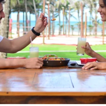
BIENESTAR
BEACH
PARK
RESORT