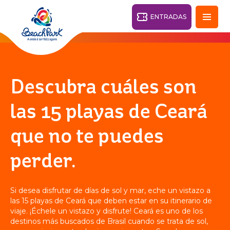
ENTRADAS
Fortaleza - CE
28°
Descubra cuáles son
PARQUES
las 15 playas de Ceará
Volver
que no te puedes
CENTROS TURÍSTICOS
perder.
VILA AZUL DO MAR
OHANA
PARQUE
PLAYA
BEACH
ACUÁTICO
Si desea disfrutar de días de sol y mar, eche un vistazo a
PARK
RESORT
las 15 playas de Ceará que deben estar en su itinerario de
DESTINO
viaje. ¡Échele un vistazo y disfrute! Ceará es uno de los
destinos más buscados de Brasil cuando se trata de sol,
PARQUE