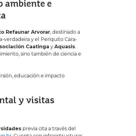
o ambiente e
ca
to Refaunar Arvorar
, destinado a
-verdadeira y el Periquito Cara-
sociación Caatinga
y
Aquasis
.
nimiento, sino también de ciencia e
ersión, educación e impacto
tal y visitas
rsidades
previa cita a través del
m.br.
Cuenta con infraestructuras