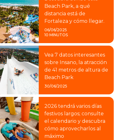
Beach Park, a qué
distancia está de
Fortaleza y cómo llegar.
06/06/2025
10 MINUTOS
Vea 7 datos interesantes
sobre Insano, la atracción
de 41 metros de altura de
Beach Park
30/06/2025
2026 tendrá varios días
festivos largos; consulte
el calendario y descubra
cómo aprovecharlos al
máximo