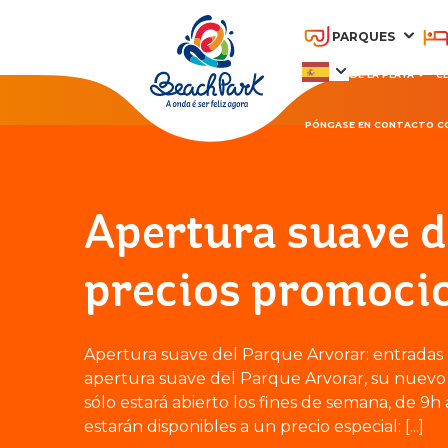
PARQUES
PARQUE DE LA PLAYA
C
PÓNGASE EN CONTACTO C
OHANA BEACH PARK
A
RESORT
Apertura suave d
precios promoci
Apertura suave del Parque Arvorar: entradas p
apertura suave del Parque Arvorar, su nuevo 
sólo estará abierto los fines de semana, de 9h
estarán disponibles a un precio especial: [...]