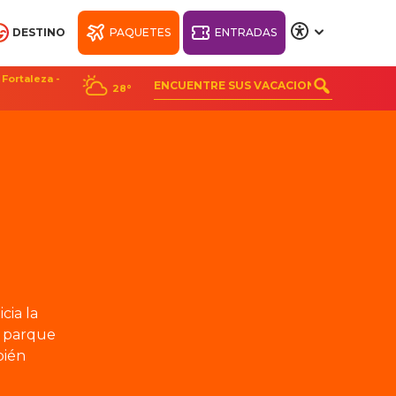
DESTINO
PAQUETES
ENTRADAS
A
A
A
A
Fortaleza -
28°
CH
BIENESTAR BEACH
PARK RESORT
n
cia la
l parque
bién