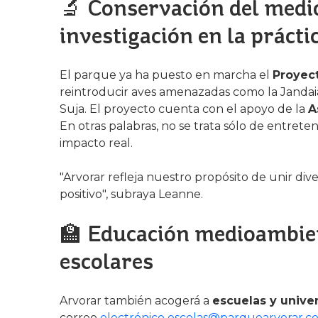
🔬 Conservación del medi
investigación en la prácti
El parque ya ha puesto en marcha el
Proyec
reintroducir aves amenazadas como la Jandaia
Suja. El proyecto cuenta con el apoyo de la
A
En otras palabras, no se trata sólo de entrete
impacto real.
"Arvorar refleja nuestro propósito de unir div
positivo", subraya Leanne.
🏫 Educación medioambien
escolares
Arvorar también acogerá a
escuelas y unive
correo
electrónico escolas@parquearvorar.co