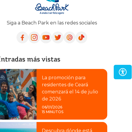
Siga a Beach Park en las redes sociales
ntradas más vistas
La promoción para
residentes de Ceará
comenzará el 14 de julio
de 2026
06/01/2026
15 MINUTOS
Descubra dónde está