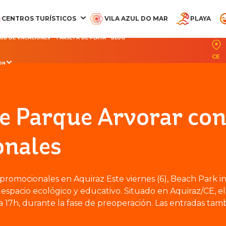
CENTROS TURÍSTICOS
VILA AZUL DO MAR
PLAYA
LUB DE VACACIONES
TARJETA DE PLAYA
BLOG
CE
ON
CQUA BEACH PARK
PARQUE ACUÁTICO
OCEANI BEACH PARK
PARQUE ARVORAR
SUITES DEL BEA
RESORT
RESORT
PARK RESORT
e Parque Arvorar co
onales
romocionales en Aquiraz Este viernes (6), Beach Park ini
espacio ecológico y educativo. Situado en Aquiraz/CE, e
 a 17h, durante la fase de preoperación. Las entradas tam