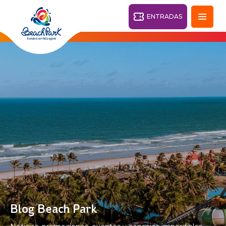
ENTRADAS
Fortaleza - CE
28°
PARQUES
Volver
CENTROS TURÍSTICOS
VILA AZUL DO MAR
OHANA
PARQUE
PLAYA
BEACH
ACUÁTICO
PARK
RESORT
DESTINO
Blog Beach Park
PARQUE