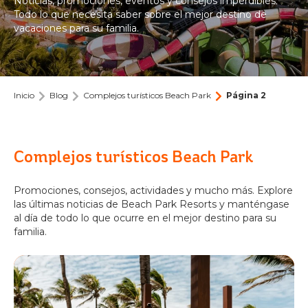
Noticias, promociones, eventos y consejos imperdibles.
ARVORAR
Todo lo que necesita saber sobre el mejor destino de
PARQUE DE LA PLAYA
ACQUA
vacaciones para su familia.
BEACH
CLUB DE VACACIONES
Quiénes somos
PARK
RESORT
TARJETA DE PLAYA
Nuestra historia
BLOG
Eventos
PÓNGASE EN CONTACTO CON
Inicio
Blog
Complejos turísticos Beach Park
Página 2
OCEANI
Póngase en contacto con nosotros
Oficina de prensa de Beach Park: Noticias y
BEACH
comunicados
PARK
Asociaciones
PAQUETES
RESORT
Complejos turísticos Beach Park
Portal de agentes
Trabaja con nosotros
ENTRADAS
Promociones, consejos, actividades y mucho más. Explore
Cómo llegar
las últimas noticias de Beach Park Resorts y manténgase
SUITES
al día de todo lo que ocurre en el mejor destino para su
Preguntas frecuentes
DEL
Tamaño del texto
familia.
Contraste
BEACH
PARK
A
A
A
A
RESORT