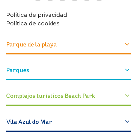
Política de privacidad
Política de cookies
Parque de la playa
Experiencias
Parques
Quiénes somos
Nuestra historia
Atracciones
Nuestro parque
Parque acuático
Parque Arvorar
Complejos turísticos Beach Park
Eventos
Entradas
Conservación
Blog Beach Park
Calendario operativo
Educación
Acqua Beach Park Resort
Vila Azul do Mar
Cómo llegar
Espacio Cabanas
Atracciones
Oceani Beach Park Resort
Trabaja con nosotros