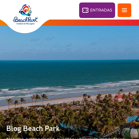
ENTRADAS
Fortaleza - CE
28°
PARQUES
Volver
CENTROS TURÍSTICOS
VILA AZUL DO MAR
OHANA
PARQUE
PLAYA
BEACH
ACUÁTICO
PARK
RESORT
DESTINO
Blog Beach Park
PARQUE