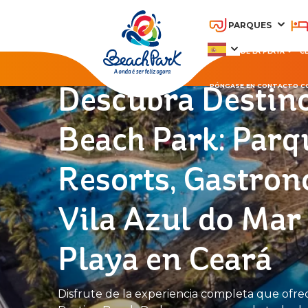
PARQUES
PARQUE DE LA PLAYA
C
Descubra Destin
PÓNGASE EN CONTACTO C
OHANA BEACH PARK
A
Beach Park: Parq
RESORT
Resorts, Gastron
Vila Azul do Mar
Playa en Ceará
Disfrute de la experiencia completa que ofre