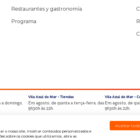
Restaurantes y gastronomía
C
Programa
R
C
Vila Azul do Mar - Tiendas
Vila Azul do Mar - 
 a domingo,
Em agosto, de quinta a terça-feira, das
Em agosto, de quin
9h30h às 22h.
9h30h às 22h.
Aceitar tod
ar o nosso site, mostrar conteúdos personalizados e
s sobre os cookies que utilizamos, abra as
Copyright © Beach Park Todos los derechos reservados