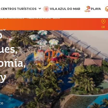
CENTROS TURÍSTICOS
VILA AZUL DO MAR
PLAYA
LUB DE VACACIONES
TARJETA DE PLAYA
BLOG
CE
o
ON
CQUA BEACH PARK
PARQUE ACUÁTICO
OCEANI BEACH PARK
PARQUE ARVORAR
SUITES DEL BEA
ues,
RESORT
RESORT
PARK RESORT
omía,
 y
ce