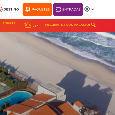
DESTINO
PAQUETES
ENTRADAS
A
A
A
A
Fortaleza -
28°
CH
BIENESTAR BEACH
PARK RESORT