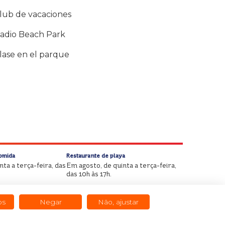
lub de vacaciones
adio Beach Park
lase en el parque
Comida
Restaurante de playa
ta a terça-feira, das
Em agosto, de quinta a terça-feira,
das 10h às 17h.
os
Negar
Não, ajustar