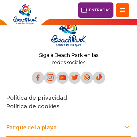
ENTRADAS
Fortaleza - CE
28°
Siga a Beach Park en las
PARQUES
redes sociales
Volver
CENTROS TURÍSTICOS
VILA AZUL DO MAR
Política de privacidad
OHANA
PARQUE
Política de cookies
PLAYA
BEACH
ACUÁTICO
PARK
RESORT
DESTINO
Parque de la playa
PARQUE