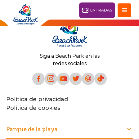
ENTRADAS
Fortaleza - CE
28°
Siga a Beach Park en las
PARQUES
redes sociales
Volver
CENTROS TURÍSTICOS
VILA AZUL DO MAR
Política de privacidad
OHANA
PARQUE
Política de cookies
PLAYA
BEACH
ACUÁTICO
PARK
RESORT
DESTINO
Parque de la playa
PARQUE