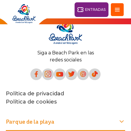
ENTRADAS
Fortaleza - CE
28°
Siga a Beach Park en las
PARQUES
redes sociales
Volver
CENTROS TURÍSTICOS
VILA AZUL DO MAR
Política de privacidad
OHANA
PARQUE
Política de cookies
PLAYA
BEACH
ACUÁTICO
PARK
RESORT
DESTINO
Parque de la playa
PARQUE