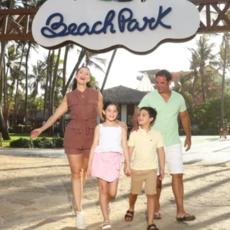
BIENESTAR
BEACH
PARK
RESORT