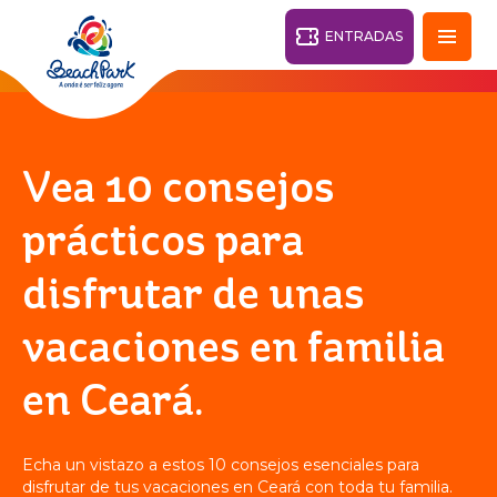
ENTRADAS
Fortaleza - CE
28°
Vea 10 consejos
PARQUES
prácticos para
Volver
disfrutar de unas
CENTROS TURÍSTICOS
vacaciones en familia
VILA AZUL DO MAR
OHANA
PARQUE
en Ceará.
PLAYA
BEACH
ACUÁTICO
PARK
RESORT
DESTINO
Echa un vistazo a estos 10 consejos esenciales para
disfrutar de tus vacaciones en Ceará con toda tu familia.
PARQUE