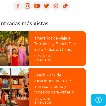
ntradas más vistas
Itinerarios de viaje a
Fortaleza y Beach Park:
3, 5 o 7 días en Ceará
30/07/2025
15 MINUTOS
Beach Park de
vacaciones: por qué
merece la pena y
consejos para visitarlo
17/07/2025
15 MINUTOS