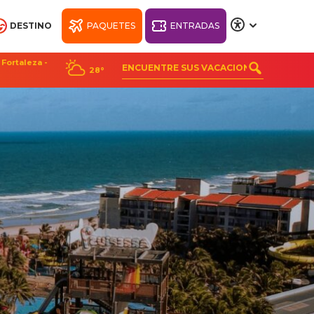
DESTINO
PAQUETES
ENTRADAS
A
A
A
A
Fortaleza -
28°
CH
BIENESTAR BEACH
PARK RESORT