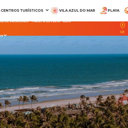
CENTROS TURÍSTICOS
VILA AZUL DO MAR
PLAYA
LUB DE VACACIONES
TARJETA DE PLAYA
BLOG
CE
ON
CQUA BEACH PARK
PARQUE ACUÁTICO
OCEANI BEACH PARK
PARQUE ARVORAR
SUITES DEL BEA
RESORT
RESORT
PARK RESORT