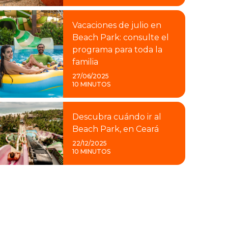
Vacaciones de julio en
Beach Park: consulte el
programa para toda la
familia
27/06/2025
10 MINUTOS
Descubra cuándo ir al
Beach Park, en Ceará
22/12/2025
10 MINUTOS