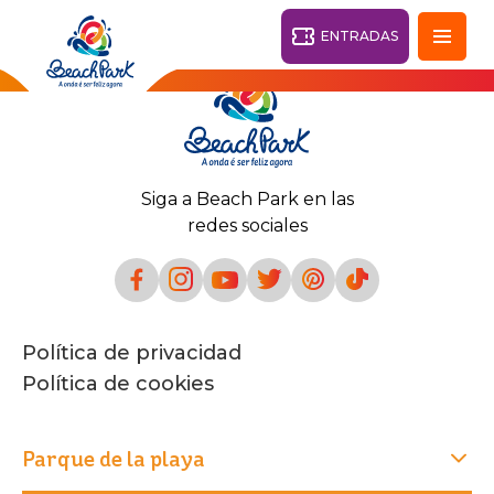
ENTRADAS
Fortaleza - CE
28°
Siga a Beach Park en las
PARQUES
redes sociales
Volver
CENTROS TURÍSTICOS
VILA AZUL DO MAR
Política de privacidad
OHANA
PARQUE
Política de cookies
PLAYA
BEACH
ACUÁTICO
PARK
RESORT
DESTINO
Parque de la playa
PARQUE