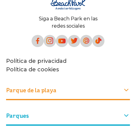
Siga a Beach Park en las
redes sociales
Política de privacidad
Política de cookies
Parque de la playa
Experiencias
Parques
Quiénes somos
Nuestra historia
Atracciones
Nuestro parque
Parque acuático
Parque Arvorar