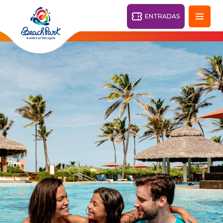
ENTRADAS
Fortaleza - CE
28°
PARQUES
Volver
CENTROS TURÍSTICOS
VILA AZUL DO MAR
OHANA
PARQUE
PLAYA
BEACH
ACUÁTICO
PARK
RESORT
DESTINO
PARQUE