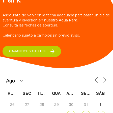
Asegúrate de venir en la fecha adecuada para pasar un día de
aventura y diversión en nuestro Aqua Park.
Consulta las fechas de apertura.
Calendario sujeto a cambios sin previo aviso.
GARANTICE SU BILLETE.
REGALO
SEC
TIENEN
QUA
AQUÍ
SEXO
SÁB
26
27
28
29
30
31
1