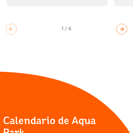
BIENESTAR
BEACH
PARK
RESORT
1
/
6
Calendario de Aqua
Park