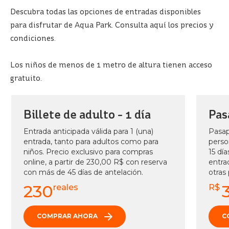
ARVORAR
Descubra todas las opciones de entradas disponibles
PARQUE DE LA PLAYA
ACQUA
para disfrutar de Aqua Park. Consulta aquí los precios y
BEACH
CLUB DE VACACIONES
Quiénes somos
PARK
condiciones.
RESORT
TARJETA DE PLAYA
Nuestra historia
BLOG
Los niños de menos de 1 metro de altura tienen acceso
Eventos
PÓNGASE EN CONTACTO CON
gratuito.
OCEANI
Póngase en contacto con nosotros
Oficina de prensa de Beach Park: Noticias y
BEACH
comunicados
PARK
Asociaciones
PAQUETES
RESORT
Billete de adulto - 1 día
Pas
Portal de agentes
Trabaja con nosotros
Entrada anticipada válida para 1 (una)
Pasap
ENTRADAS
entrada, tanto para adultos como para
perso
Cómo llegar
niños. Precio exclusivo para compras
15 día
SUITES
online, a partir de 230,00 R$ con reserva
entra
Preguntas frecuentes
DEL
Tamaño del texto
con más de 45 días de antelación.
Contraste
otras
BEACH
PARK
A
A
A
A
230
reales
R$
RESORT
COMPRAR AHORA
C